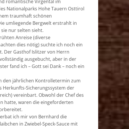
d romantische Virgental im
es Nationalparks Hohe Tauern Osttirol
inem traumhaft schönen
e umliegende Bergwelt erstrahlt in
sie nur selten sieht.
rühten Anreise (diverse
hten dies nötig) suchte ich noch ein
. Der Gasthof Islitzer von Herrn
ollständig ausgebucht, aber in der
ter fand ich – Gott sei Dank – noch ein
h den jährlichen Kontrolletermin zum
s Herkunfts-Sicherungssystem der
reich) vereinbart. Obwohl der Chef des
un hatte, waren die eingeforderten
orbereitet.
t erbat ich mir von Bernhard die
laibchen in Zwiebel-Speck-Sauce mit