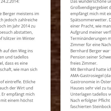
 24.2.2014:
Das wunderschöne un
Großvendigergebiet d
ie Berger meistens im
empfängt mich mit e
h jedoch zahlreiche
Spätsommerwetter. Di
och im Jahr 2014 zu
einer Pracht, wie man 
besuch abstatten,
Aufgrund meiner verf
 Islitzer im Winter
Terminänderungen mac
Zimmer für eine Nacht
h auf den Weg ins
Bernhard Berger war v
ken und tadellos
Pension seiner Schwes
l, dass es eine
freies Zimmer.
schaft, wie man sich
Mit Bernhard hatte ic
AMA-Gastrosiegel (da
f eintreffe. Etliche
Gastronomie in Öster
 auch der Wirt und
Hauses sehr viel zu t
. Er empfängt mich
Unterlagen tadellos v
 mit einem höchst
Nach erfolgter Pflich
faschierten Steinbock