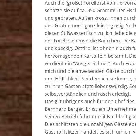
Auch die (große) Forelle ist von hervorr
schätze sie auf ca. 350 Gramm! Der Fisc
und gebraten. Außen kross, innen durc
den Gräten noch ganz leicht glasig. So 
diesen Süßwasserfisch zu. Ich liebe die
der Forelle, ebenso die Bäckchen. Die Ka
und speckig. Osttirol ist ohnehin auch f
hervorragenden Kartoffeln bekannt. Di
verdient ein “Ausgezeichnet”. Auch Frau
mich und die anwesenden Gäste durch i
und Höflichkeit. Seitdem ich sie kenne, i
zu ihren Gästen stets liebenswürdig. 
selbstverständlich und rasch erledigt.
Das gilt übrigens auch für den Chef des
Bernhard Berger. Er ist ein Unternehmer
Seinen Betrieb führt er mit Nachhaltigk
Dies schätzten die unzähligen Gäste eb
Gasthof Islitzer handelt es sich um ein v