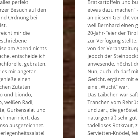
 alles perfekt
Bratkartoffeln und bu
urzer Besuch auf den
etwas dazu machen“ –
 und Ordnung bei
an diesem Gericht vo
st.
weil Bernhard einen g
eicht mir die
20-Jahr-Feier der Tir
geschriebene
zur Verfügung stellte
ise am Abend nichts
von der Veranstaltun
che, entscheide ich
jedoch der Steinbockb
achforelle, gebraten,
anwesende, höchst de
t es mir angetan.
Nun, auch ich darf m
genieße einen
Gericht, ergänzt mit 
schen Zutaten
eine „Wucht“ war.
sso und biondo,
Das Laibchen war saf
o, weißen Radi,
Tranchen vom Rehrück
te, Gurkensalat und
und zart, die geröste
ich mariniert, das
naturgemäß sehr gut z
enso ausgezeichnet.
tadelloses Rotkraut,
erlegenheitssalate!
Servietten-Knödel, fe