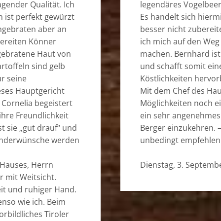
agender Qualität. Ich
legendäres Vogelbeer
h ist perfekt gewürzt
Es handelt sich hierm
hgebraten aber an
besser nicht zuberei
bereiten Könner
ich mich auf den Weg 
 gebratene Haut von
machen. Bernhard ist
rtoffeln sind gelb
und schafft somit ein
ür seine
Köstlichkeiten hervor
eses Hauptgericht
Mit dem Chef des Hau
 Cornelia begeistert
Möglichkeiten noch e
hre Freundlichkeit
ein sehr angenehmes E
st sie „gut drauf“ und
Berger einzukehren. 
Sonderwünsche werden
unbedingt empfehlen
 Hauses, Herrn
Dienstag, 3. Septemb
 mit Weitsicht.
eit und ruhiger Hand.
enso wie ich. Beim
orbildliches Tiroler