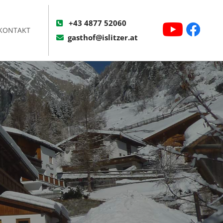
+43 4877 52060

KONTAKT
gasthof@islitzer.at
