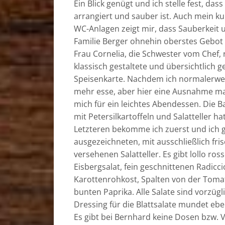
Ein Blick genügt und ich stelle fest, dass
arrangiert und sauber ist. Auch mein k
WC-Anlagen zeigt mir, dass Sauberkeit
Familie Berger ohnehin oberstes Gebot i
Frau Cornelia, die Schwester vom Chef, r
klassisch gestaltete und übersichtlich 
Speisenkarte. Nachdem ich normalerwe
mehr esse, aber hier eine Ausnahme ma
mich für ein leichtes Abendessen. Die B
mit Petersilkartoffeln und Salatteller ha
Letzteren bekomme ich zuerst und ich 
ausgezeichneten, mit ausschließlich fri
versehenen Salatteller. Es gibt lollo ro
Eisbergsalat, fein geschnittenen Radicci
Karottenrohkost, Spalten von der Toma
bunten Paprika. Alle Salate sind vorzügl
Dressing für die Blattsalate mundet eb
Es gibt bei Bernhard keine Dosen bzw. V