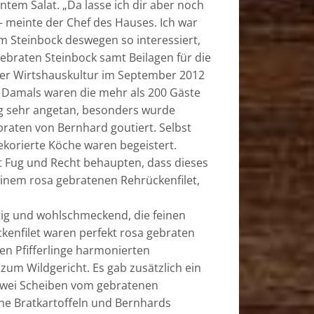
ntem Salat. „Da lasse ich dir aber noch
 meinte der Chef des Hauses. Ich war
m Steinbock deswegen so interessiert,
ebraten Steinbock samt Beilagen für die
oler Wirtshauskultur im September 2012
. Damals waren die mehr als 200 Gäste
g sehr angetan, besonders wurde
raten von Bernhard goutiert. Selbst
korierte Köche waren begeistert.
it Fug und Recht behaupten, dass dieses
einem rosa gebratenen Rehrückenfilet,
tig und wohlschmeckend, die feinen
enfilet waren perfekt rosa gebraten
ten Pfifferlinge harmonierten
um Wildgericht. Es gab zusätzlich ein
 zwei Scheiben vom gebratenen
ine Bratkartoffeln und Bernhards