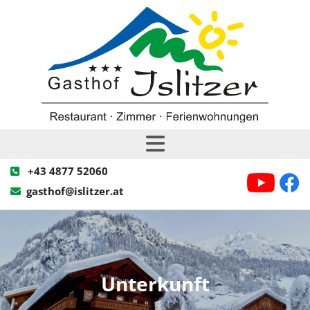
+43 4877 52060

gasthof@islitzer.at

Unterkunft