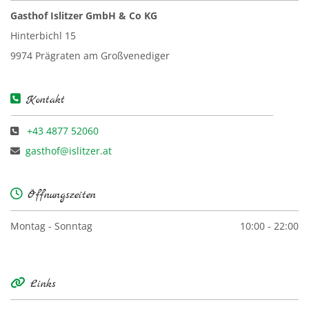
Gasthof Islitzer GmbH & Co KG
Hinterbichl 15
9974 Prägraten am Großvenediger

Kontakt
+43 4877 52060

gasthof@islitzer.at


Öffnungszeiten
Montag - Sonntag
10:00 - 22:00

Links