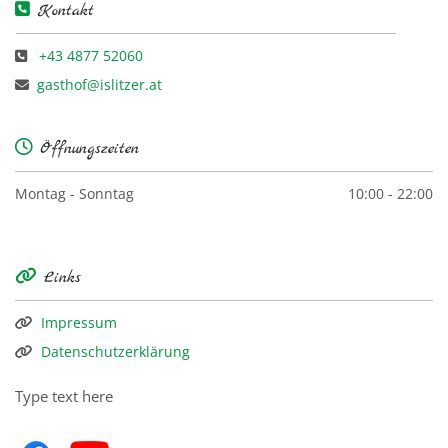

Kontakt
+43 4877 52060

gasthof@islitzer.at


Öffnungszeiten
Montag - Sonntag
10:00 - 22:00

Links
Impressum

Datenschutzerklärung

Type text here