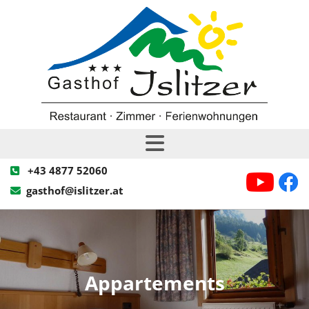
+43 4877 52060

gasthof@islitzer.at

Appartements